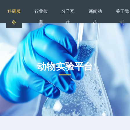
科研服
行业检
分子互
新闻动
关于我
务
测
作
态
们
动物实验平台