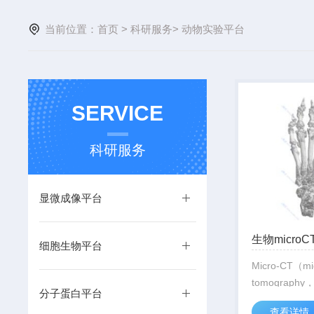
当前位置：
首页
>
科研服务
>
动物实验平台
SERVICE
科研服务
显微成像平台
生物microC
细胞生物平台
Micro-CT（mi
tomograp
分子蛋白平台
扫描技术），
查看详情