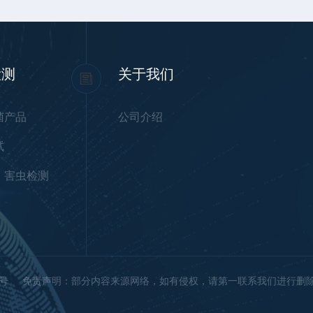
检测
关于我们
菌产品
公司介绍
试
）害虫检测
1号
免责声明：部分内容来源网络，如有侵权，请第一联系我们进行删