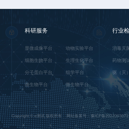
科研服务
行业
显微成像平台
动物实验平台
消毒灭
细胞生物平台
生理生化平台
药物测
分子蛋白平台
组学平台
驱（灭
微生物平台
微生物平台
Copyright © e测试 版权所有 网站备案号：
豫ICP备202200307