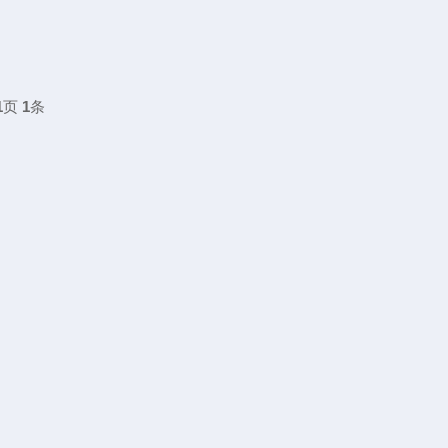
1
页
1
条