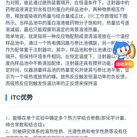
为对照，彼此通过绝热装置隔开。在恒温条件下，注射器中的
药物溶液滴定到含有目的蛋白的样品池中，两种物质相互作
用，释放或吸收的热量与结合量成正比，ITC工作原理如下图
所示。当样品池中的蛋白溶液被药物分子饱和时，热量信号逐
渐减弱，最后只能观察到滴定的背景溶液热量。
简单地说，就是指将一种反应物配制成澄清溶液放在一个温控
样品池中，通过一个热电偶回路与参比池偶联，另一种反应物
作为配体置于注射器中。其中，样品池和参比池通过绝热装置
隔开，但保持环境条件相同。在恒定温度下，注射器以一定速
度向样品池中不断滴加配体，注射器还具有搅拌功能，反应一
定时间，仪器测量样品池的热量变化并使其与参比池平衡，显
示为一个吸热或放热的峰。放热反应触发恒温功率的负反馈，
而吸热反应则触发恒温功率的正反馈来保持温
ITC优势
1、能够在单个实验中确定多个热力学结合参数(即化学计量、
缔合常数和结合焓);
2、对被研究体系的溶剂性质、光谱性质和电学性质等没有任