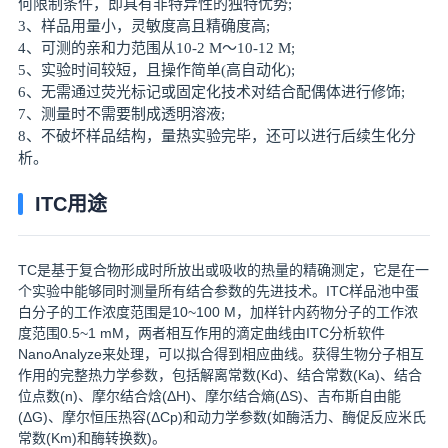
何限制条件，即具有非特异性的独特优势;
3、样品用量小，灵敏度高且精确度高;
4、可测的亲和力范围从10-2 M～10-12 M;
5、实验时间较短，且操作简单(高自动化);
6、无需通过荧光标记或固定化技术对结合配偶体进行修饰;
7、测量时不需要制成透明溶液;
8、不破坏样品结构，量热实验完毕，还可以进行后续生化分
析。
ITC用途
TC是基于复合物形成时所放出或吸收的热量的精确测定，它是在一
个实验中能够同时测量所有结合参数的先进技术。ITC样品池中蛋
白分子的工作浓度范围是10~100 M，加样针内药物分子的工作浓
度范围0.5~1 mM，两者相互作用的滴定曲线由ITC分析软件
NanoAnalyze来处理，可以拟合得到相应曲线。获得生物分子相互
作用的完整热力学参数，包括解离常数(Kd)、结合常数(Ka)、结合
位点数(n)、摩尔结合焓(ΔH)、摩尔结合熵(ΔS)、吉布斯自由能
(ΔG)、摩尔恒压热容(ΔCp)和动力学参数(如酶活力、酶促反应米氏
常数(Km)和酶转换数)。