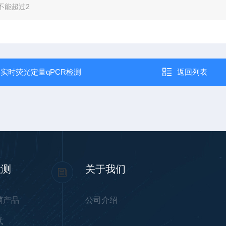
不能超过2
：
实时荧光定量qPCR检测
返回列表
检测
关于我们
菌产品
公司介绍
试