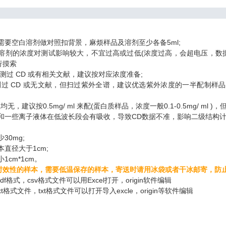
需要空白溶剂做对照扣背景，麻烦样品及溶剂至少各备5ml;
溶剂的浓度对测试影响较大，不宜过高或过低(浓度过高，会超电压，数据
行摸索
过 CD 或有相关文献，建议按对应浓度准备;
 CD 或无文献，但扫过紫外全谱，建议优选紫外浓度的一半配制样品，
建议按0.5mg/ ml 来配(蛋白质样品，浓度一般0.1-0.5mg/ ml 
O和一些离子液体在低波长段会有吸收，导致CD数据不准，影响二级结构
30mg;
直径大于1cm;
1cm*1cm。
性的样本，需要低温保存的样本，寄送时请用冰袋或者干冰邮寄，防止
f格式，csv格式文件可以用Excel打开，origin软件编辑
t格式文件，txt格式文件可以打开导入excle，origin等软件编辑