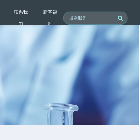
联系我
新客福
们
利