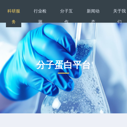
科研服
行业检
分子互
新闻动
关于我
务
测
作
态
们
分子蛋白平台