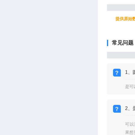
提供原始数据
常见问题
1、
是可
2、
可以
果想