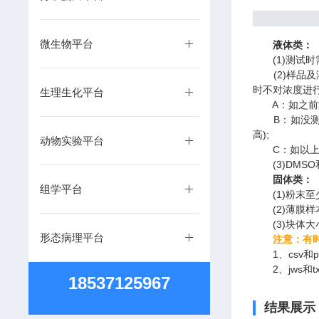
微生物平台
液体类：
(1)测试时
(2)样品及
时不对浓度进
生理生化平台
A：如之前测
B：如没测过
高);
动物实验平台
C：如以上均无，
(3)DMS
固体类：
组学平台
(1)粉末至少
(2)薄膜样本
(3)块体大小
形态病理平台
注意：有时效
1、csv和pd
2、jws和tx
18537125967
结果展示