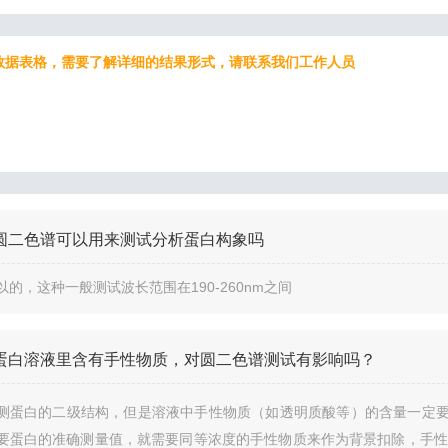
表格，需要了解详细的结果形式，请联系我们工作人员
圆二色谱可以用来测试分析蛋白构象吗
以的，这种一般测试波长范围在190-260nm之间
蛋白溶液里含有手性物质，对圆二色谱测试有影响吗？
测蛋白的二级结构，但是溶液中手性物质（如
透明质酸等
）的含量一定要
要蛋白的准确测量值，就需要同等浓度的手性物质来作为背景扣除，手性物质